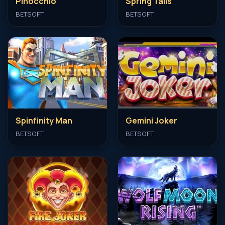
Pinocchio
Spring Tails
BETSOFT
BETSOFT
Spinfinity Man
Gemini Joker
BETSOFT
BETSOFT