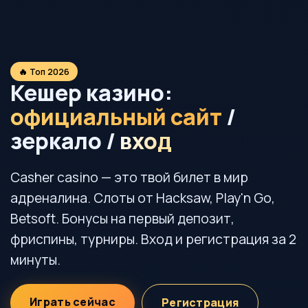
🔥 Топ 2026
Кешер казино:
официальный сайт
/
зеркало /
вход
Casher casino — это твой билет в мир
адреналина. Слоты от Hacksaw, Play'n Go,
Betsoft. Бонусы на первый депозит,
фриспины, турниры. Вход и регистрация за 2
минуты.
Играть сейчас
Регистрация