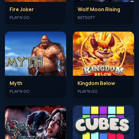
Fire Joker
Wolf Moon Rising
PLAY'N GO
BETSOFT
Myth
Kingdom Below
PLAY'N GO
PLAY'N GO