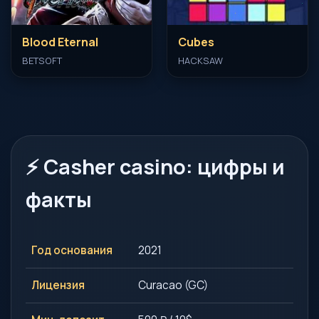
Blood Eternal
Cubes
BETSOFT
HACKSAW
⚡ Casher casino: цифры и
факты
Год основания
2021
Лицензия
Curacao (GC)